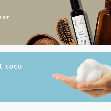
ります
t coco